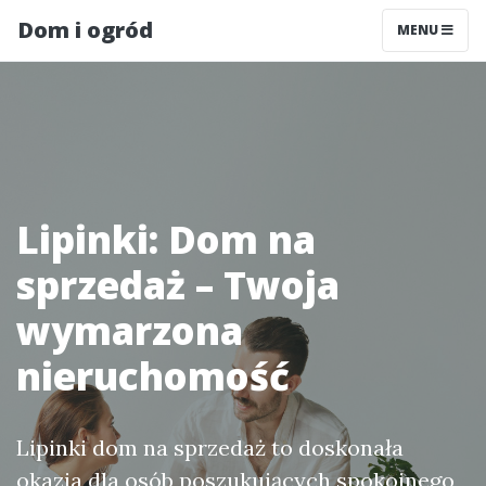
Dom i ogród
MENU
Lipinki: Dom na
sprzedaż – Twoja
wymarzona
nieruchomość
Lipinki dom na sprzedaż to doskonała
okazja dla osób poszukujących spokojnego