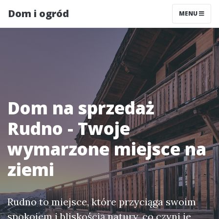
Dom i ogród
MENU
Dom na sprzedaż
Rudno - Twoje
wymarzone miejsce na
ziemi
Rudno to miejsce, które przyciąga swoim
spokojem i bliskością natury, co czyni je