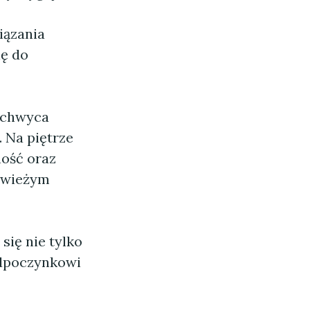
iązania
ię do
achwyca
 Na piętrze
ność oraz
 świeżym
 się nie tylko
 odpoczynkowi