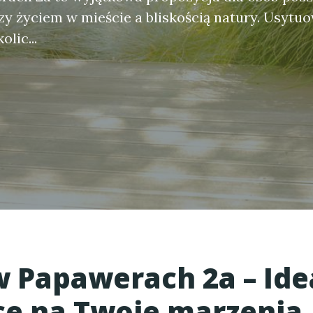
y życiem w mieście a bliskością natury. Usytu
lic...
 Papawerach 2a
– Ide
ce na Twoje marzenia