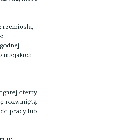
 rzemiosła,
e.
godnej
do miejskich
ogatej oferty
ię rozwiniętą
 do pracy lub
m w