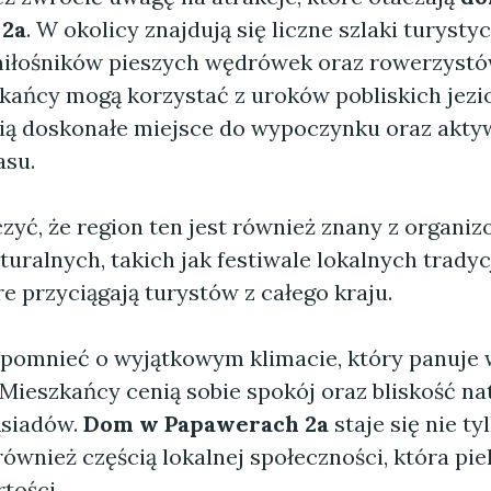
 2a
. W okolicy znajdują się liczne szlaki turysty
miłośników pieszych wędrówek oraz rowerzystó
kańcy mogą korzystać z uroków pobliskich jezior
ią doskonałe miejsce do wypoczynku oraz akt
asu.
zyć, że region ten jest również znany z organi
uralnych, takich jak festiwale lokalnych tradyc
re przyciągają turystów z całego kraju.
pomnieć o wyjątkowym klimacie, który panuje 
ieszkańcy cenią sobie spokój oraz bliskość nat
ąsiadów.
Dom w Papawerach 2a
staje się nie t
 również częścią lokalnej społeczności, która pi
rtości.