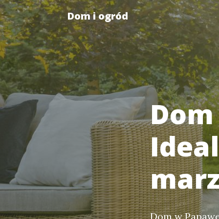
Dom i ogród
Dom 
Idea
marz
Dom w Papawer