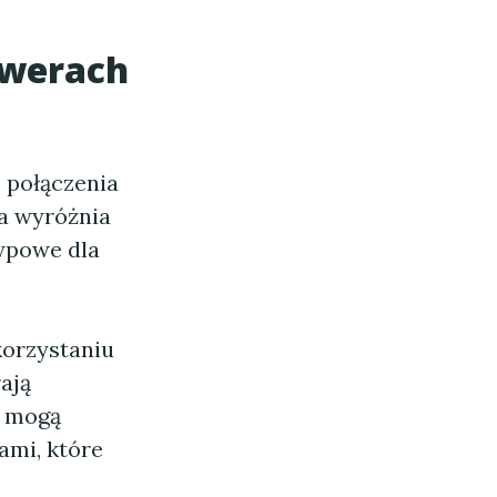
werach
 połączenia
a wyróżnia
typowe dla
orzystaniu
ają
y mogą
ami, które