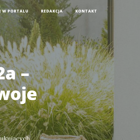
J W PORTALU
REDAKCJA
KONTAKT
a –
Twoje
zukujących