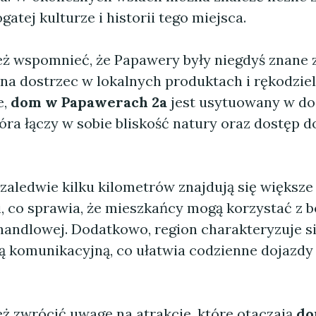
gatej kulturze i historii tego miejsca.
ż wspomnieć, że Papawery były niegdyś znane z
na dostrzec w lokalnych produktach i rękodziel
e,
dom w Papawerach 2a
jest usytuowany w do
która łączy w sobie bliskość natury oraz dostęp 
zaledwie kilku kilometrów znajdują się większe
, co sprawia, że mieszkańcy mogą korzystać z b
 handlowej. Dodatkowo, region charakteryzuje s
rą komunikacyjną, co ułatwia codzienne dojazdy
ż zwrócić uwagę na atrakcje, które otaczają
do