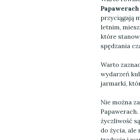
Papawerach
przyciągają 
letnim, miesz
które stanow
spędzania cz
Warto zaznac
wydarzeń kult
jarmarki, któ
Nie można za
Papawerach. M
życzliwość s
do życia, ale
tradycje i wa