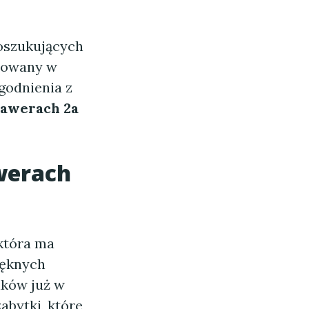
oszukujących
tuowany w
godnienia z
awerach 2a
werach
 która ma
pięknych
ików już w
abytki, które