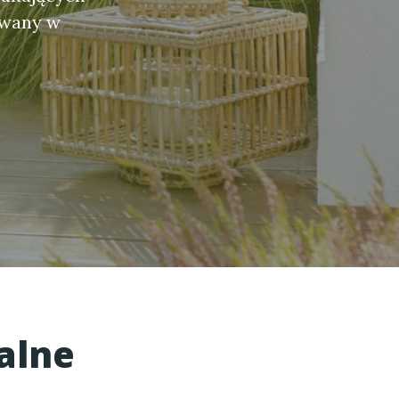
owany w
alne