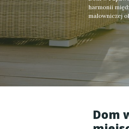
harmonii międz
malowniczej oko
Dom w
miejs