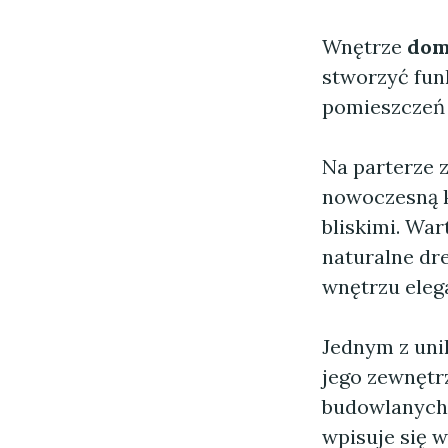
Wnętrze
dom
stworzyć fun
pomieszczeń s
Na parterze z
nowoczesną ku
bliskimi. Wa
naturalne dre
wnętrzu elega
Jednym z uni
jego zewnętr
budowlanych,
wpisuje się 