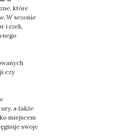
czne, które
w. W sezonie
 i rzek,
ywnego
zowanych
ji czy
w
ury, a także
ylko miejscem
elęgnuje swoje