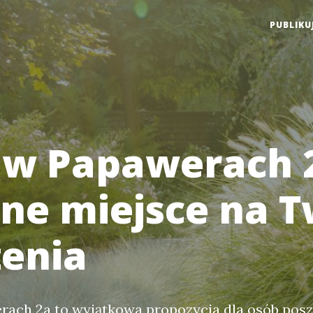
PUBLIKU
w Papawerach 2
lne miejsce na 
enia
ach 2a to wyjątkowa propozycja dla osób pos