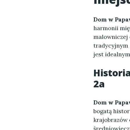
Dom w Papa
harmonii mię
malowniczej 
tradycyjnym 
jest idealny
Historia
2a
Dom w Papa
bogatą histor
krajobrazów o
średniowiecz