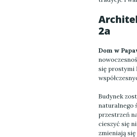
Archite
2a
Dom w Papa
nowoczesnośc
się prostymi 
współczesnyc
Budynek zost
naturalnego 
przestrzeń n
cieszyć się n
zmieniają się