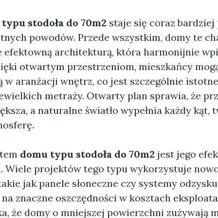
typu stodoła do 70m2
staje się coraz bardziej
stotnych powodów. Przede wszystkim, domy te ch
le efektowną architekturą, która harmonijnie wpi
zięki otwartym przestrzeniom, mieszkańcy mogą
w aranżacji wnętrz, co jest szczególnie istotn
ewielkich metraży. Otwarty plan sprawia, że pr
ększa, a naturalne światło wypełnia każdy kąt, 
mosferę.
utem
domu typu stodoła do 70m2
jest jego efe
. Wiele projektów tego typu wykorzystuje now
takie jak panele słoneczne czy systemy odzysku 
ę na znaczne oszczędności w kosztach eksploata
a, że domy o mniejszej powierzchni zużywają mn