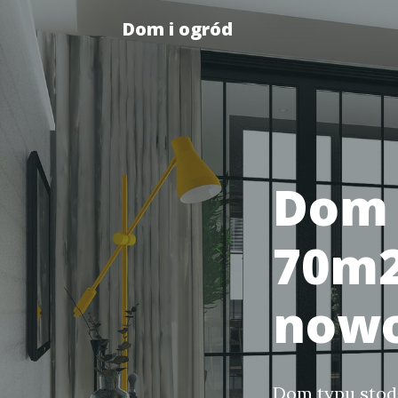
Dom i ogród
Dom 
70m2
nowo
Dom typu stodo