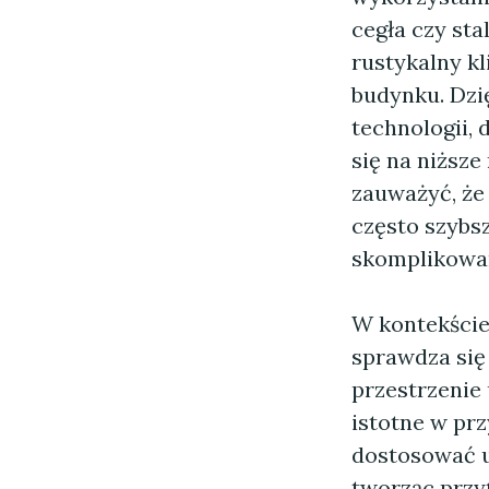
cegła czy sta
rustykalny k
budynku. Dzi
technologii,
się na niższe
zauważyć, że
często szybs
skomplikowa
W kontekście
sprawdza się
przestrzenie 
istotne w pr
dostosować u
tworząc przyt