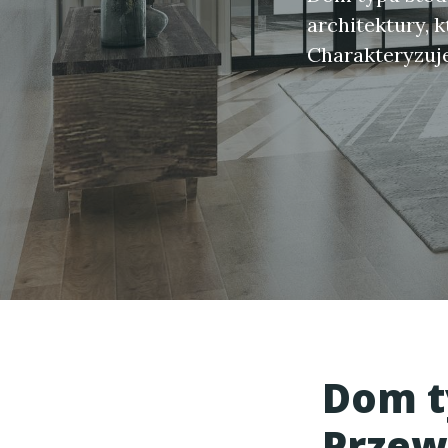
architektury, 
Charakteryzuje 
Dom t
Przew