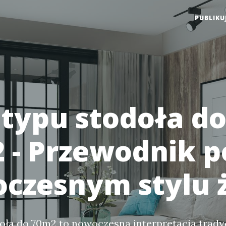
PUBLIKU
typu stodoła d
 - Przewodnik p
czesnym stylu 
ła do 70m2 to nowoczesna interpretacja trady