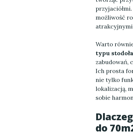
przyjaciółmi
możliwość roz
atrakcyjnymi
Warto równie
typu stodoł
zabudowań, c
Ich prosta fo
nie tylko fun
lokalizacją, 
sobie harmon
Dlacze
do 70m