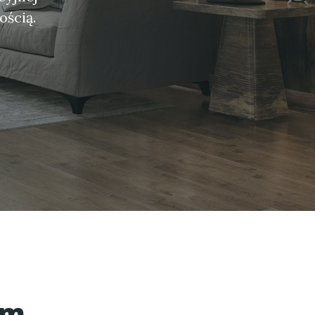
ością.
ym