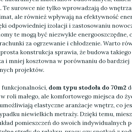
l. Te surowce nie tylko wprowadzają do wnętrza
limat, ale również wpływają na efektywność ene
ęki odpowiedniej izolacji i zastosowaniu nowo
 domy te mogą być niezwykle energooszczędne, 
 rachunki za ogrzewanie i chłodzenie. Warto ró
 prosta konstrukcja sprawia, że budowa takiego
za i mniej kosztowna w porównaniu do bardziej
nych projektów.
 funkcjonalności,
dom typu stodoła do 70m2
d
 w roli małego, ale komfortowego miejsca do ży
umożliwiają elastyczne aranżacje wnętrz, co jes
zypadku niewielkich metraży. Dzięki temu, mie
kład pomieszczeń do swoich indywidualnych p
ulne strefy do relaksu, pracy czy spotkań z rodz