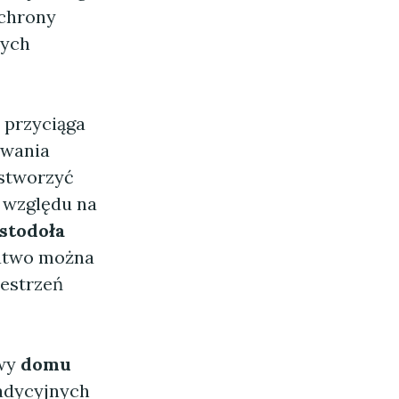
ochrony
nych
 przyciąga
owania
 stworzyć
z względu na
stodoła
atwo można
zestrzeń
owy
domu
radycyjnych