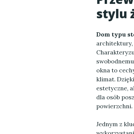
stylu 
Dom typu st
architektury,
Charakteryzuj
swobodnemu p
okna to cechy
klimat. Dzięk
estetyczne, 
dla osób pos
powierzchni.
Jednym z kl
wykorzystani