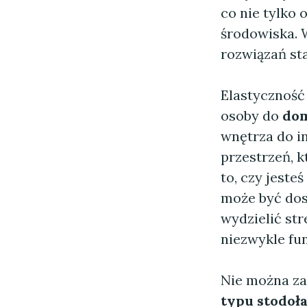
co nie tylko 
środowiska. 
rozwiązań sta
Elastyczność
osoby do
dom
wnętrza do i
przestrzeń, k
to, czy jeste
może być do
wydzielić str
niezwykle fu
Nie można za
typu stodoł