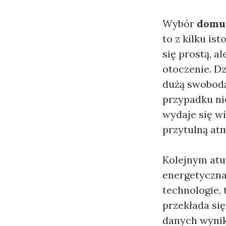
Wybór
domu 
to z kilku i
się prostą, a
otoczenie. D
dużą swobodą 
przypadku ni
wydaje się wi
przytulną at
Kolejnym at
energetyczna
technologie, 
przekłada si
danych wynik