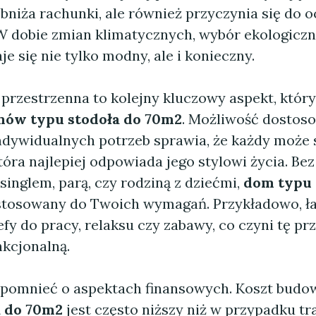
obniża rachunki, ale również przyczynia się do 
W dobie zmian klimatycznych, wybór ekologicz
je się nie tylko modny, ale i konieczny.
 przestrzenna to kolejny kluczowy aspekt, który
ów typu stodoła do 70m2
. Możliwość dostos
ndywidualnych potrzeb sprawia, że każdy może
tóra najlepiej odpowiada jego stylowi życia. Be
ś singlem, parą, czy rodziną z dziećmi,
dom typu 
stosowany do Twoich wymagań. Przykładowo, ł
efy do pracy, relaksu czy zabawy, co czyni tę pr
nkcjonalną.
pomnieć o aspektach finansowych. Koszt bud
a do 70m2
jest często niższy niż w przypadku t