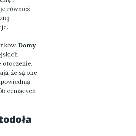
je również
ziej
je.
ynków.
Domy
jskich
 otoczenie.
ją, że są one
odpowiednią
sób ceniących
todoła