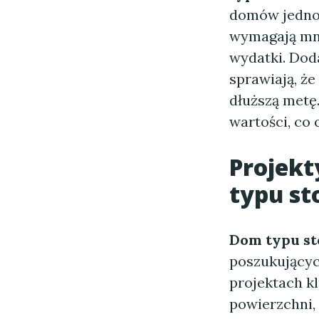
domów jednor
wymagają mni
wydatki. Doda
sprawiają, że
dłuższą metę
wartości, co 
Projekt
typu st
Dom typu st
poszukującyc
projektach k
powierzchni,