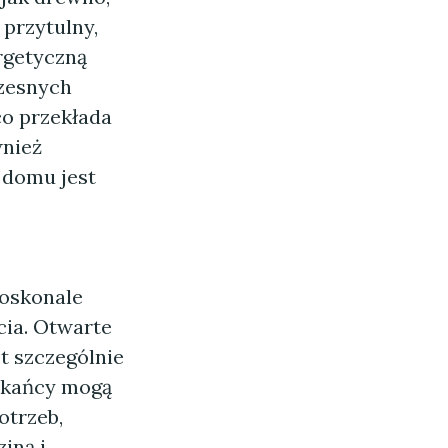
 przytulny,
rgetyczną
czesnych
co przekłada
wnież
 domu jest
oskonale
cia. Otwarte
t szczególnie
szkańcy mogą
otrzeb,
iną i