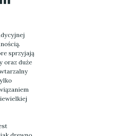
adycyjnej
lnością.
re sprzyjają
y oraz duże
owtarzalny
tylko
związaniem
iewielkiej
est
jak drewno,