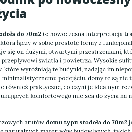
życia
odoła do 70m2
to nowoczesna interpretacja tr
 która łączy w sobie prostotę formy z funkcjona
e się on dużymi, otwartymi przestrzeniami, któ
rzepływowi światła i powietrza. Wysokie sufit
, które wyróżniają te budynki, nadając im niep
i minimalistycznemu podejściu, domy te są nie 
ale również praktyczne, co czyni je idealnym ro
zukujących komfortowego miejsca do życia na n
uczowych atutów
domu typu stodoła do 70m2
j
e naturalnych materiałów budowlanych, takich 