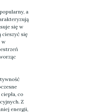
 popularny, a
arakteryzują
suje się w
 cieszyć się
e w
zestrzeń
tworząc
ktywność
oczesne
ciepła, co
cyjnych. Z
iej energii,