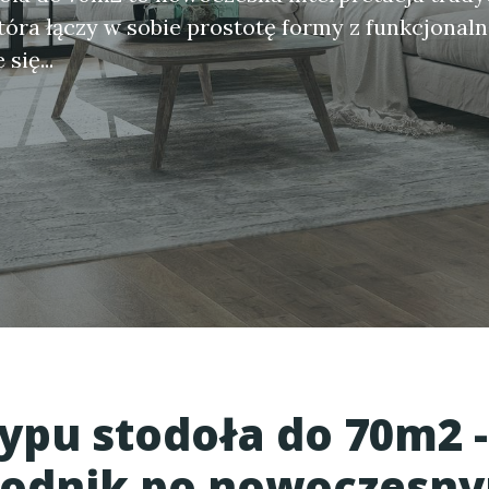
która łączy w sobie prostotę formy z funkcjonaln
się...
ypu stodoła do 70m2
-
odnik po nowoczesn