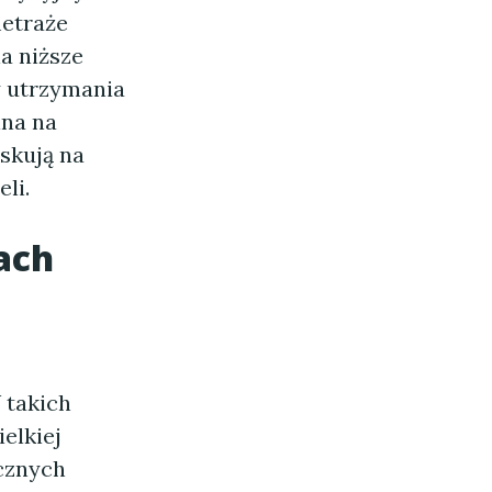
metraże
a niższe
y utrzymania
lna na
skują na
li.
ach
 takich
elkiej
ycznych