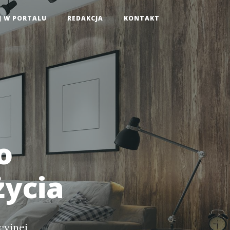
J W PORTALU
REDAKCJA
KONTAKT
o
o
życia
cyjnej