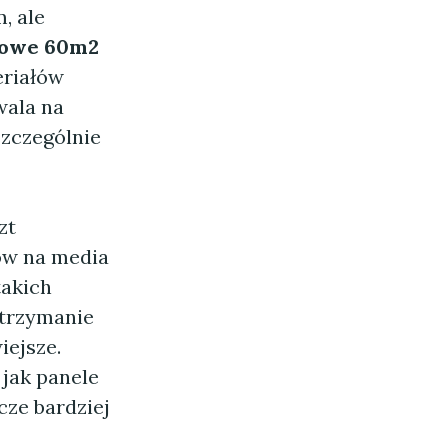
, ale
łowe 60m2
eriałów
wala na
szczególnie
zt
ów na media
takich
utrzymanie
iejsze.
jak panele
ze bardziej