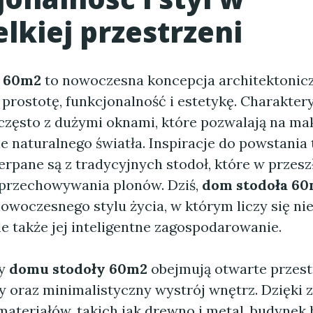
lkiej przestrzeni
a 60m2
to nowoczesna koncepcja architektonicz
 prostotę, funkcjonalność i estetykę. Charaktery
, często z dużymi oknami, które pozwalają na m
e naturalnego światła. Inspiracje do powstania 
pane są z tradycyjnych stodoł, które w przeszł
 przechowywania plonów. Dziś,
dom stodoła 6
woczesnego stylu życia, w którym liczy się nie
le także jej inteligentne zagospodarowanie.
hy
domu stodoły 60m2
obejmują otwarte przest
ty oraz minimalistyczny wystrój wnętrz. Dzięki
materiałów, takich jak drewno i metal, budynek