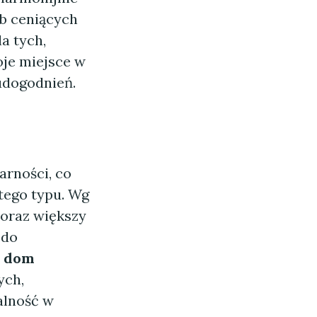
ób ceniących
a tych,
oje miejsce w
udogodnień.
arności, co
tego typu. Wg
coraz większy
 do
,
dom
ych,
alność w