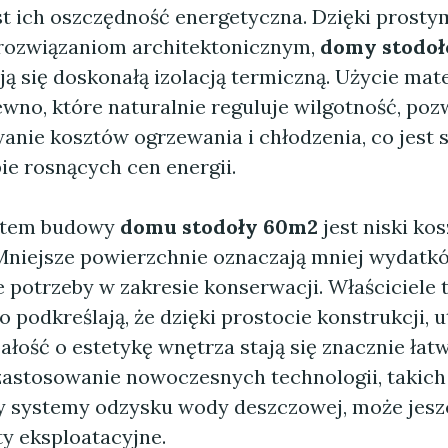
t ich oszczędność energetyczna. Dzięki prostym
rozwiązaniom architektonicznym,
domy stodo
ą się doskonałą izolacją termiczną. Użycie mat
ewno, które naturalnie reguluje wilgotność, poz
anie kosztów ogrzewania i chłodzenia, co jest 
ie rosnących cen energii.
utem budowy
domu stodoły 60m2
jest niski kos
Mniejsze powierzchnie oznaczają mniej wydatk
 potrzeby w zakresie konserwacji. Właściciele 
podkreślają, że dzięki prostocie konstrukcji, 
ałość o estetykę wnętrza stają się znacznie łatw
astosowanie nowoczesnych technologii, takich 
y systemy odzysku wody deszczowej, może jeszc
ty eksploatacyjne.