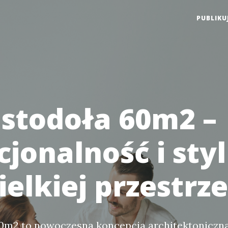
PUBLIKU
stodoła 60m2 –
cjonalność i sty
elkiej przestrze
0m2 to nowoczesna koncepcja architektoniczna,