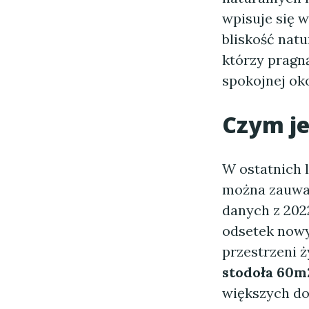
wpisuje się w
bliskość natu
którzy pragną
spokojnej ok
Czym j
W ostatnich 
można zauważ
danych z 202
odsetek nowy
przestrzeni 
stodoła 60m
większych do