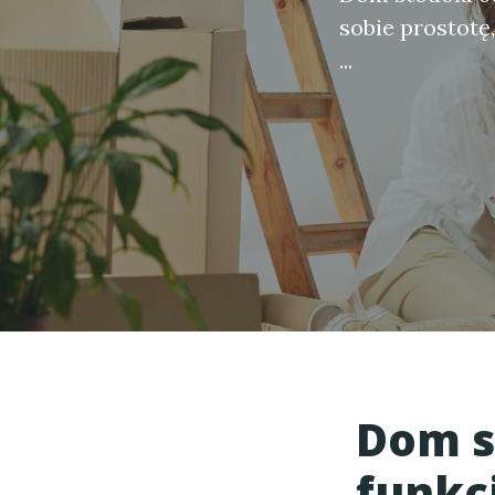
sobie prostotę,
...
Dom s
funkcj