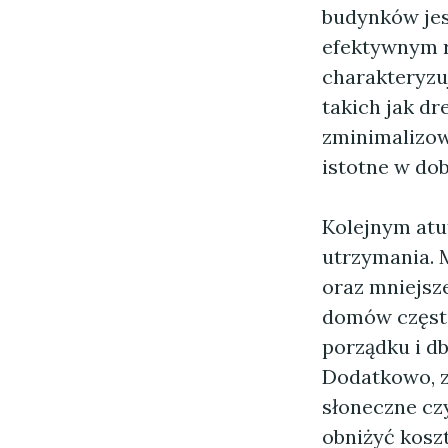
budynków jes
efektywnym 
charakteryzuj
takich jak dr
zminimalizow
istotne w dob
Kolejnym at
utrzymania. 
oraz mniejsze
domów często 
porządku i db
Dodatkowo, z
słoneczne cz
obniżyć kosz