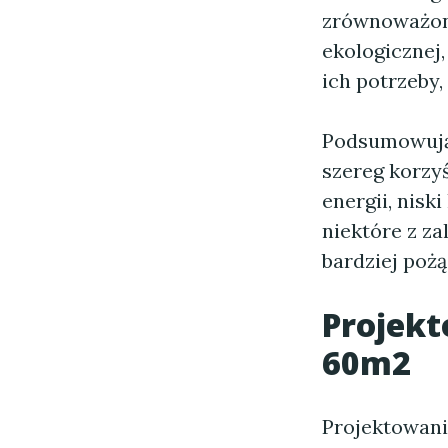
zrównoważon
ekologicznej,
ich potrzeby
Podsumowuj
szereg korzy
energii, nisk
niektóre z za
bardziej po
Projek
60m2
Projektowan