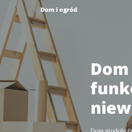
Dom i ogród
Dom 
funk
niewi
Dom stodoła 6