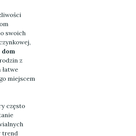
żliwości
dom
do swoich
oczynkowej,
e
dom
 rodzin z
a łatwe
 go miejscem
ry często
tanie
wialnych
 trend