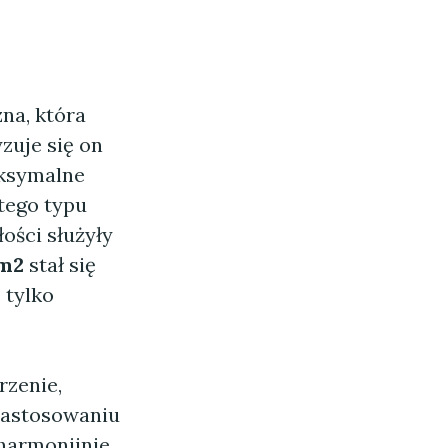
na, która
zuje się on
aksymalne
tego typu
ości służyły
0m2
stał się
 tylko
rzenie,
 zastosowaniu
 harmonijnie