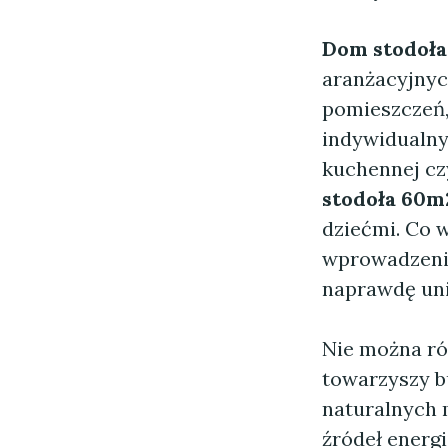
Dom stodoł
aranżacyjnyc
pomieszczeń,
indywidualny
kuchennej cz
stodoła 60m
dziećmi. Co 
wprowadzenie
naprawdę un
Nie można ró
towarzyszy 
naturalnych 
źródeł energi