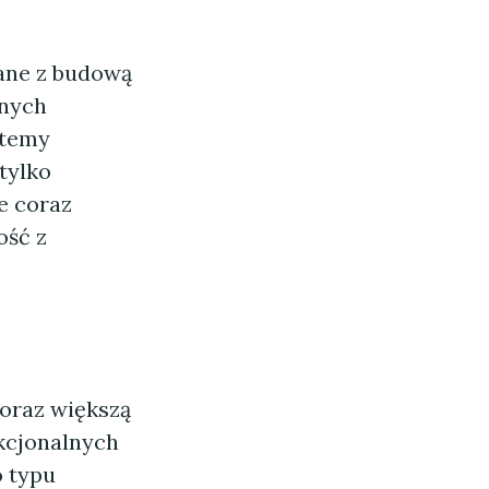
ane z budową
snych
stemy
tylko
że coraz
ość z
coraz większą
kcjonalnych
o typu