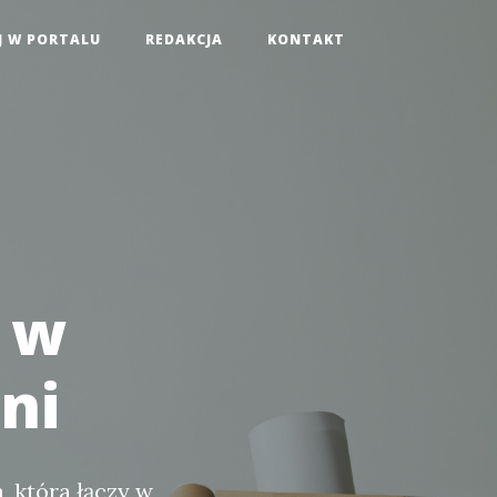
J W PORTALU
REDAKCJA
KONTAKT
l w
ni
 która łączy w