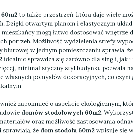
a 60m2
to także przestrzeń, która daje wiele mo
h. Dzięki otwartym planom i elastycznym ukła
 mieszkańcy mogą łatwo dostosować wnętrze 
ch potrzeb. Możliwość wydzielenia strefy wyp
y biurowej w jednym pomieszczeniu sprawia, ż
2
idealnie sprawdza się zarówno dla singli, jak i
więcej, minimalistyczny styl budynku pozwala n
 własnych pomysłów dekoracyjnych, co czyni
ikalnym.
wnież zapomnieć o aspekcie ekologicznym, któ
budowie
domów stodołowych 60m2
. Wykorzys
materiałów oraz możliwość zastosowania odna
i sprawiają, że
dom stodoła 60m2
wpisuje się w