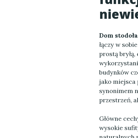
niewie
Dom stodoł
łączy w sobie
prostą bryłą
wykorzystani
budynków czer
jako miejsca
synonimem no
przestrzeń, a
Główne cec
wysokie sufi
naturalnych 