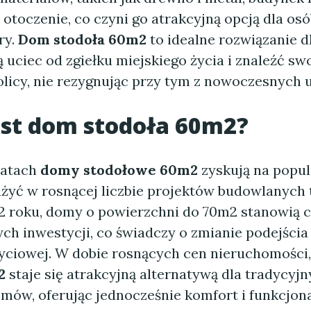
 otoczenie, co czyni go atrakcyjną opcją dla os
ry.
Dom stodoła 60m2
to idealne rozwiązanie dl
 uciec od zgiełku miejskiego życia i znaleźć sw
olicy, nie rezygnując przy tym z nowoczesnych 
est
dom stodoła 60m2
?
latach
domy stodołowe 60m2
zyskują na popul
yć w rosnącej liczbie projektów budowlanych 
2 roku, domy o powierzchni do 70m2 stanowią 
ch inwestycji, co świadczy o zmianie podejścia
życiowej. W dobie rosnących cen nieruchomości
2
staje się atrakcyjną alternatywą dla tradycyjn
mów, oferując jednocześnie komfort i funkcjon