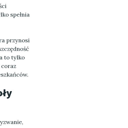
ści
ylko spełnia
ra przynosi
Oszczędność
a to tylko
ę coraz
eszkańców.
oły
yzwanie,