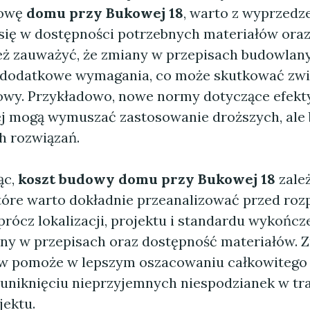
dowę
domu przy Bukowej 18
, warto z wyprzed
się w dostępności potrzebnych materiałów oraz
ż zauważyć, że zmiany w przepisach budowlan
dodatkowe wymagania, co może skutkować zw
wy. Przykładowo, nowe normy dotyczące efekt
j mogą wymuszać zastosowanie droższych, ale 
h rozwiązań.
ąc,
koszt budowy domu przy Bukowej 18
zależ
tóre warto dokładnie przeanalizować przed ro
prócz lokalizacji, projektu i standardu wykończe
any w przepisach oraz dostępność materiałów. 
w pomoże w lepszym oszacowaniu całkowitego
uniknięciu nieprzyjemnych niespodzianek w tr
jektu.