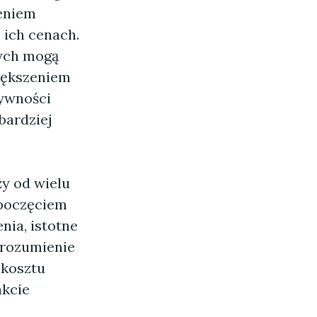
zeniem
 ich cenach.
ych mogą
iększeniem
ywności
bardziej
y od wielu
zpoczęciem
nia, istotne
Zrozumienie
 kosztu
akcie