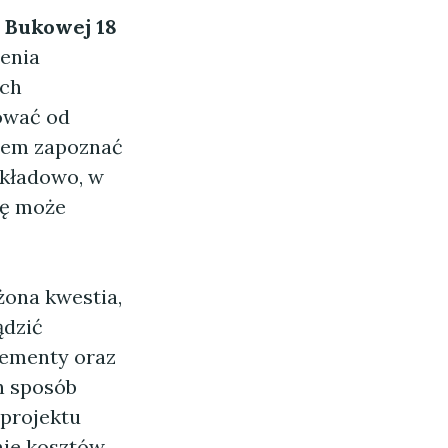
 Bukowej 18
lenia
ych
ować od
niem zapoznać
ykładowo, w
wę może
żona kwestia,
ądzić
lementy oraz
n sposób
 projektu
nie kosztów