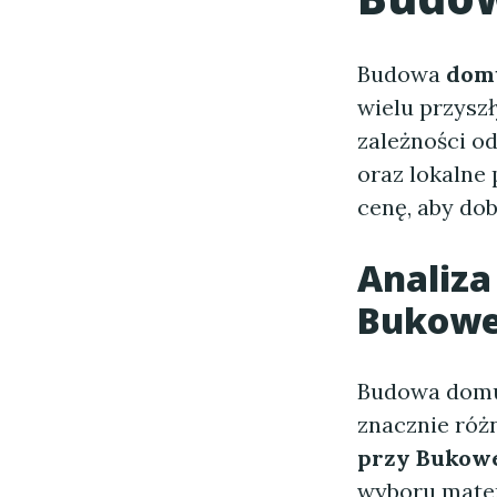
Budowa
domu
wielu przysz
zależności od
oraz lokalne
cenę, aby do
Analiz
Bukowe
Budowa domu 
znacznie róż
przy Bukowe
wyboru mater