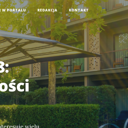
J W PORTALU
REDAKCJA
KONTAKT
8:
ości
teresuje wielu