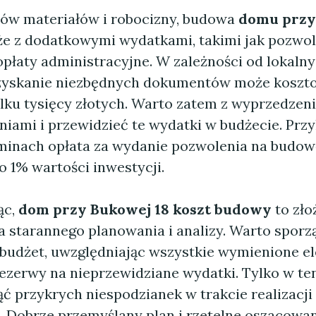
ów materiałów i robocizny, budowa
domu przy
kże z dodatkowymi wydatkami, takimi jak pozwo
opłaty administracyjne. W zależności od lokaln
uzyskanie niezbędnych dokumentów może koszt
kilku tysięcy złotych. Warto zatem z wyprzedze
niami i przewidzieć te wydatki w budżecie. Prz
minach opłata za wydanie pozwolenia na budo
o 1% wartości inwestycji.
ąc,
dom przy Bukowej 18 koszt budowy
to zło
 starannego planowania i analizy. Warto sporz
budżet, uwzględniając wszystkie wymienione e
ezerwy na nieprzewidziane wydatki. Tylko w te
ć przykrych niespodzianek w trakcie realizacji
 Dobrze przemyślany plan i rzetelne oszacowa