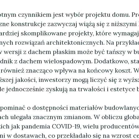
otnym czynnikiem jest wybór projektu domu. Pr
zne konstrukcje zazwyczaj wiążą się z niższymi
ardziej skomplikowane projekty, które wymagaj
znych rozwiązań architektonicznych. Na przykła
 wersji z dachem płaskim może być tańszy w b
ednik z dachem wielospadowym. Dodatkowo, st
również znacząco wpływa na końcowy koszt. W
szej jakości, inwestorzy mogą liczyć się z wyż
e jednocześnie zyskują na trwałości i estetyce
pominać o dostępności materiałów budowlanyc
tach ulegała znacznym zmianom. W obliczu glob
kich jak pandemia COVID-19, wielu producentów
mi w dostawach, co przekładało się na wzrost c