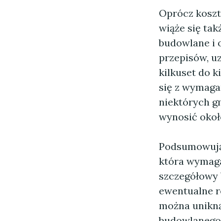
Oprócz koszt
wiąże się ta
budowlane i 
przepisów, 
kilkuset do 
się z wymaga
niektórych g
wynosić okoł
Podsumowuj
która wymaga
szczegółowy 
ewentualne r
można unikną
budowlanego.