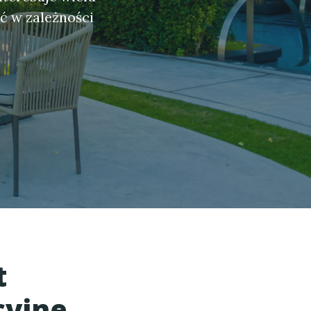
ć w zależności
t
cyjne