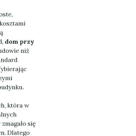
oste,
 kosztami
ą
d,
dom przy
udowie niż
andard
ybierając
szymi
 budynku.
h, która w
alnych
 zmagało się
en. Dlatego