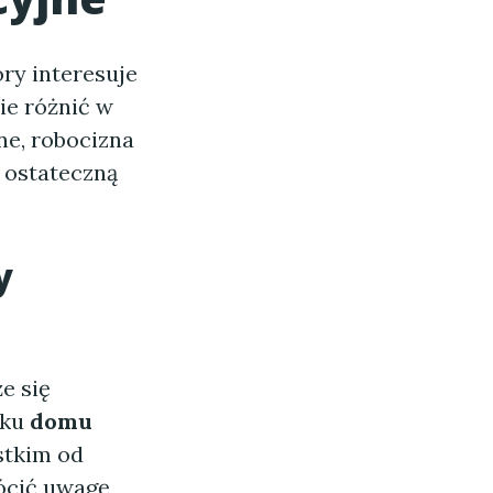
óry interesuje
ie różnić w
ne, robocizna
 ostateczną
y
e się
dku
domu
stkim od
ócić uwagę,