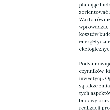
planując bu
zorientować 
Warto równie
wprowadzać 
kosztów budo
energetyczne
ekologicznyc
Podsumowuj
czynników, k
inwestycji. O
są także zmi
tych aspektó
budowy oraz 
realizacji pro