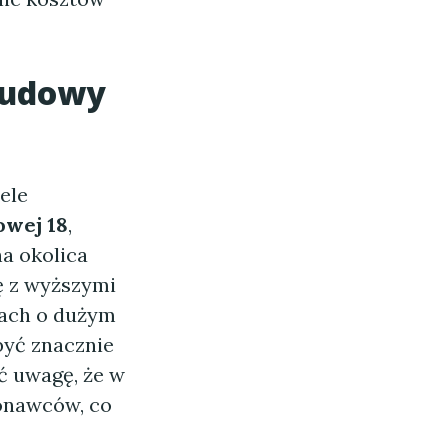
 budowy
ele
owej 18
,
na okolica
ę z wyższymi
nach o dużym
być znacznie
ć uwagę, że w
onawców, co