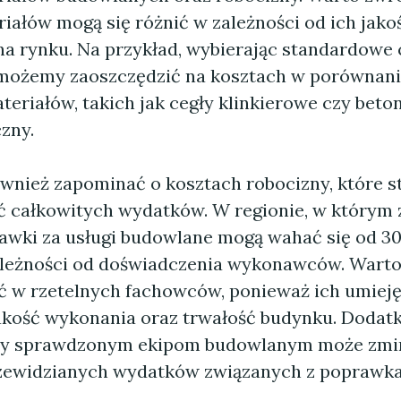
iałów mogą się różnić w zależności od ich jakoś
na rynku. Na przykład, wybierając standardowe 
możemy zaoszczędzić na kosztach w porównani
eriałów, takich jak cegły klinkierowe czy beto
zny.
wnież zapominać o kosztach robocizny, które s
ć całkowitych wydatków. W regionie, w którym z
tawki za usługi budowlane mogą wahać się od 30 
ależności od doświadczenia wykonawców. Wart
 w rzetelnych fachowców, ponieważ ich umiej
akość wykonania oraz trwałość budynku. Dodat
acy sprawdzonym ekipom budowlanym może zmi
zewidzianych wydatków związanych z poprawka