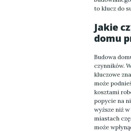
to klucz do s
Jakie c
domu p
Budowa domu 
czynników. W
kluczowe znac
może podnieś
kosztami rob
popycie na n
wyższe niż w
miastach czę
może wpłynąć