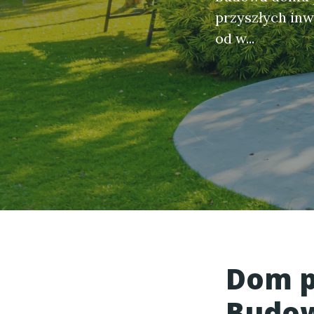
przyszłych inw
od w...
Dom p
Budow