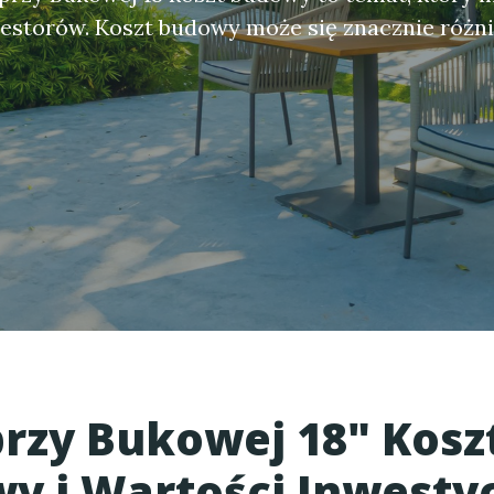
estorów. Koszt budowy może się znacznie różni
rzy Bukowej 18" Kosz
y i Wartości Inwesty