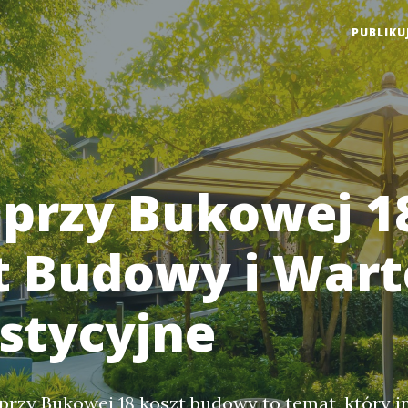
PUBLIKU
przy Bukowej 1
t Budowy i Wart
stycyjne
zy Bukowej 18 koszt budowy to temat, który in