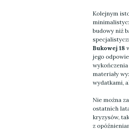
Kolejnym ist
minimalistyc
budowy niż b
specjalistyc
Bukowej 18
w
jego odpowi
wykończenia 
materiały wyż
wydatkami, al
Nie można za
ostatnich la
kryzysów, ta
z opóźnienia