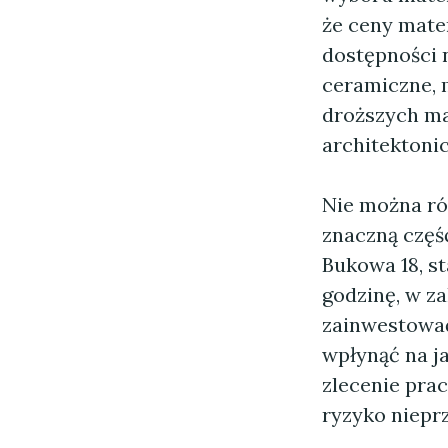
że ceny mater
dostępności 
ceramiczne, 
droższych mat
architektonic
Nie można ró
znaczną częś
Bukowa 18, s
godzinę, w z
zainwestować
wpłynąć na j
zlecenie pr
ryzyko niepr