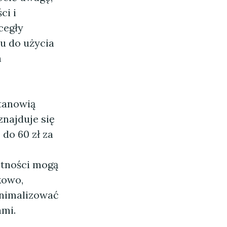
ci i
cegły
u do użycia
n
tanowią
najduje się
do 60 zł za
o
ętności mogą
kowo,
nimalizować
mi.