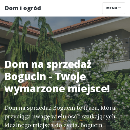
Dom i ogród
MENU
Dom na sprzedaż
Bogucin - Twoje
wymarzone miejsce!
Dom na sprzedaż Bogucin to fraza, która
przyciąga uwagę wielu osób szukających
idealnego miejsca do życia. Bogucin,