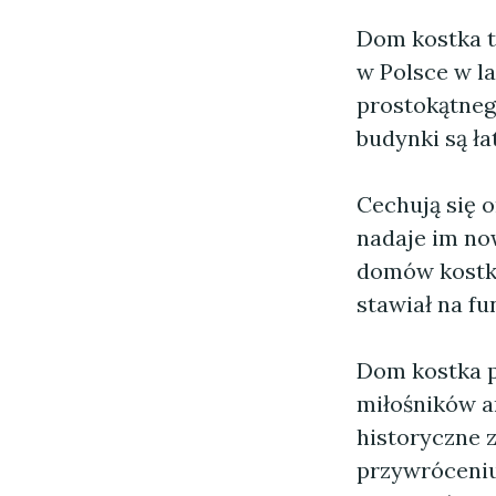
Dom kostka t
w Polsce w la
prostokątnego
budynki są ł
Cechują się 
nadaje im no
domów kostk
stawiał na fu
Dom kostka p
miłośników ar
historyczne 
przywróceniu