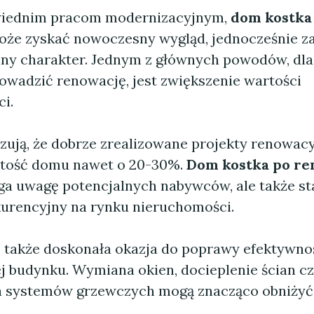
wiednim pracom modernizacyjnym,
dom kostka
że zyskać nowoczesny wygląd, jednocześnie z
lny charakter. Jednym z głównych powodów, dla
owadzić renowację, jest zwiększenie wartości
i.
zują, że dobrze zrealizowane projekty renowac
rtość domu nawet o 20-30%.
Dom kostka po re
ga uwagę potencjalnych nabywców, ale także sta
kurencyjny na rynku nieruchomości.
 także doskonała okazja do poprawy efektywno
j budynku. Wymiana okien, docieplenie ścian c
 systemów grzewczych mogą znacząco obniżyć