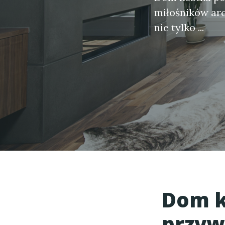
miłośników ar
nie tylko ...
Dom k
przyw