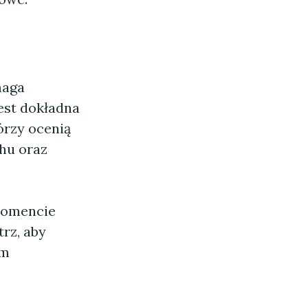
maga
est dokładna
órzy ocenią
chu oraz
 momencie
rz, aby
om