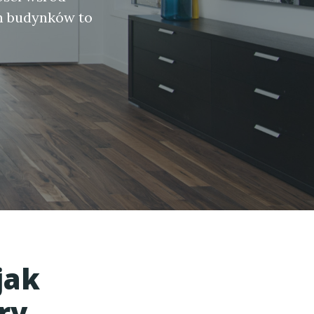
h budynków to
jak
ry