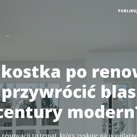
PUBLIKU
kostka po reno
k przywrócić bla
century modern
renowacji to temat, który zyskuje na popularn