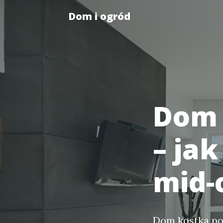
Dom i ogród
Dom 
– ja
mid-
Dom kostka po 