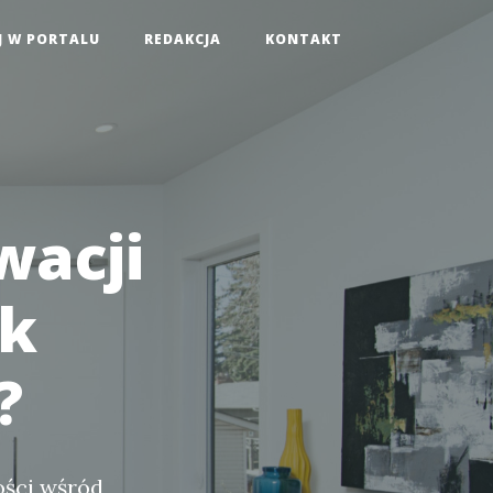
J W PORTALU
REDAKCJA
KONTAKT
wacji
sk
?
ości wśród