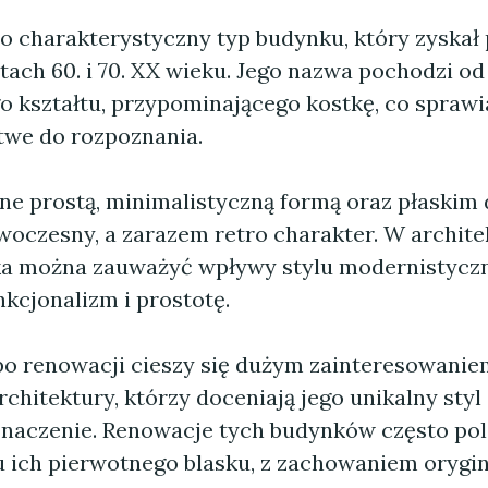
o charakterystyczny typ budynku, który zyskał
tach 60. i 70. XX wieku. Jego nazwa pochodzi od
 kształtu, przypominającego kostkę, co sprawia
atwe do rozpoznania.
one prostą, minimalistyczną formą oraz płaskim
woczesny, a zarazem retro charakter. W archite
a można zauważyć wpływy stylu modernistyczn
nkcjonalizm i prostotę.
o renowacji cieszy się dużym zainteresowani
chitektury, którzy doceniają jego unikalny styl
znaczenie. Renowacje tych budynków często pol
 ich pierwotnego blasku, z zachowaniem orygi