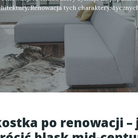
chitektury. Renowacja tych charakterystycznyc
ostka po renowacji – 
rócić blask mid-centu