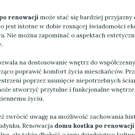
po renowacji
może stać się bardziej przyjazny 
o jest istotne w dobie rosnącej świadomości ek
a. Nie można zapominać o aspektach estetyczny
.
zwala na dostosowanie wnętrz do współczesny
ząco poprawić komfort życia mieszkańców. Pr
estrzeni poprzez usunięcie niepotrzebnych ścia
oże stworzyć przytulne i funkcjonalne wnętrze,
ziennemu życiu.
ż zwrócić uwagę na możliwość zachowania his
budynku. Renowacja
domu kostka po renowacji
ne, ale także dbałość o jego dziedzictwo kultu