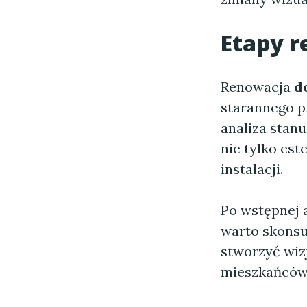
Etapy r
Renowacja
d
starannego p
analiza stan
nie tylko est
instalacji.
Po wstępnej 
warto skonsu
stworzyć wiz
mieszkańców,