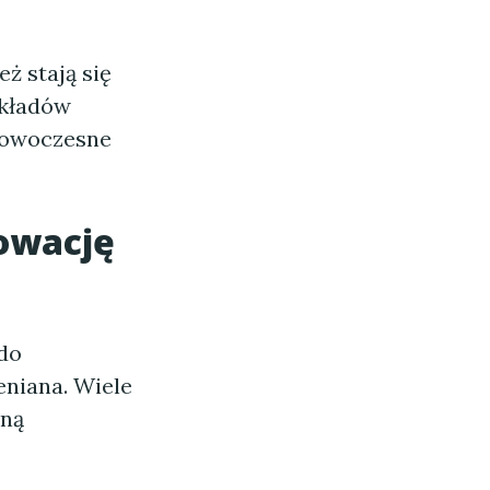
eż stają się
ykładów
nowoczesne
owację
do
eniana. Wiele
dną