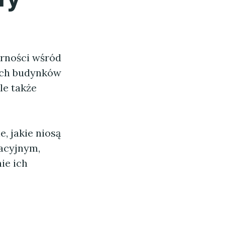
arności wśród
ych budynków
le także
, jakie niosą
acyjnym,
ie ich