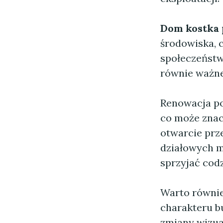
Dom kostka 
środowiska, c
społeczeństw
równie ważne
Renowacja po
co może znac
otwarcie prz
działowych m
sprzyjać cod
Warto równie
charakteru 
zmiany wizual