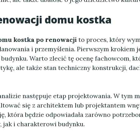
enowacji domu kostka
omu kostka po renowacji
to proces, który wy
lanowania i przemyślenia. Pierwszym krokiem j
u budynku. Warto zlecić tę ocenę fachowcom, kt
etykę, ale także stan techniczny konstrukcji, da
analizie następuje etap projektowania. W tym
ltować się z architektem lub projektantem wnęt
ję, która będzie odpowiadała zarówno potrzeb
 jak i charakterowi budynku.