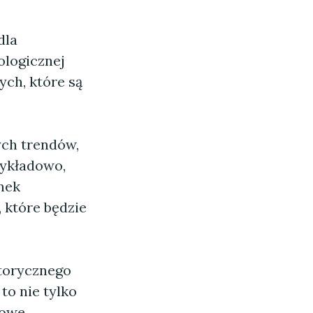
dla
ologicznej
ch, które są
ch trendów,
zykładowo,
nek
 które będzie
torycznego
to nie tylko
rowe.