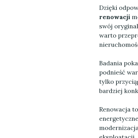
Dzięki odpo
renowacji
mo
swój orygina
warto przepr
nieruchomośc
Badania poka
podnieść wa
tylko przycią
bardziej kon
Renowacja to
energetyczne
modernizacja
eksploatacji.