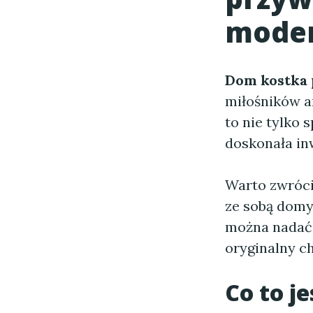
mode
Dom kostka 
miłośników a
to nie tylko 
doskonała in
Warto zwrócić
ze sobą domy
można nadać 
oryginalny ch
Co to j