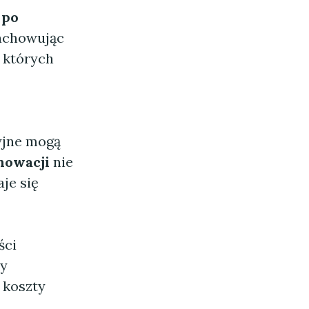
 po
achowując
 których
yjne mogą
nowacji
nie
je się
ści
zy
 koszty