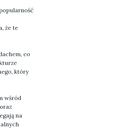
 popularność
, że te
 dachem, co
kturze
ego, który
em wśród
 oraz
egają na
nalnych