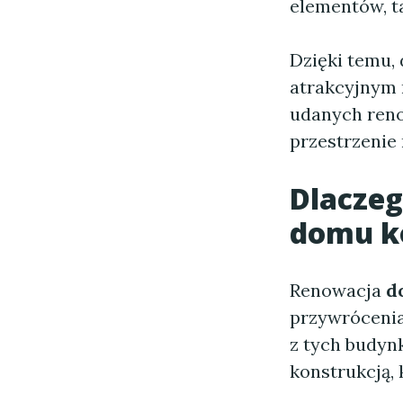
elementów, ta
Dzięki temu, 
atrakcyjnym 
udanych reno
przestrzenie
Dlaczeg
domu k
Renowacja
d
przywrócenia
z tych budyn
konstrukcją,